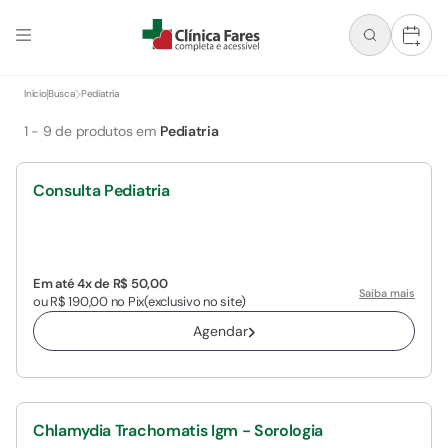
+
Início
Busca
Pediatria
1
-
9
de produtos em
Pediatria
Consulta Pediatria
Em até 4x de R$ 50,00
Saiba mais
ou R$ 190,00 no Pix
(exclusivo no site)
Agendar
Chlamydia Trachomatis Igm - Sorologia