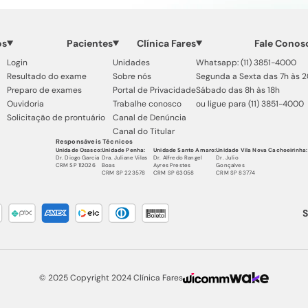
os
Pacientes
Clínica Fares
Fale Conos
Login
Unidades
Whatsapp: (11) 3851-4000
Resultado do exame
Sobre nós
Segunda a Sexta das 7h às 
Preparo de exames
Portal de Privacidade
Sábado das 8h às 18h
Ouvidoria
Trabalhe conosco
ou ligue para (11) 3851-4000
Solicitação de prontuário
Canal de Denúncia
Canal do Titular
Responsáveis Técnicos
Unidade Osasco:
Unidade Penha:
Unidade Santo Amaro:
Unidade Vila Nova Cachoeirinha:
Dr. Diogo Garcia
Dra. Juliane Vilas
Dr. Alfredo Rangel
Dr. Julio
CRM SP 112026
Boas
Ayres Prestes
Gonçalves
CRM SP 223578
CRM SP 63058
CRM SP 83774
S
© 2025 Copyright 2024 Clínica Fares