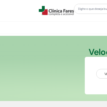
Vel
V