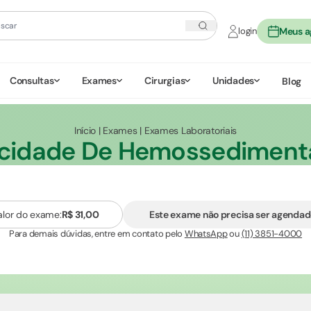
login
Meus 
Consultas
Exames
Cirurgias
Unidades
Blog
Início
|
Exames
|
Exames Laboratoriais
ocidade De Hemossediment
alor do exame:
R$ 31,00
Este exame não precisa ser agenda
Para demais dúvidas, entre em contato pelo
WhatsApp
ou
(11) 3851-4000