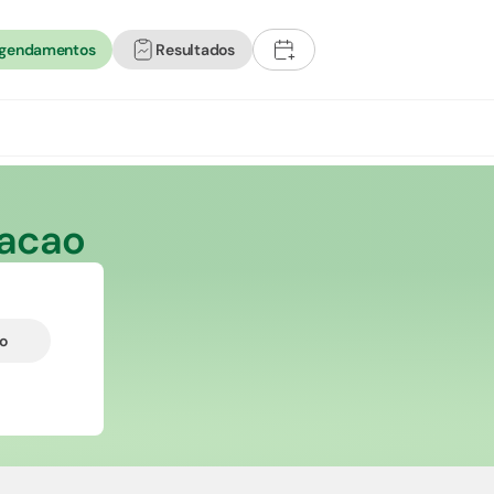
agendamentos
Resultados
+
acao
do