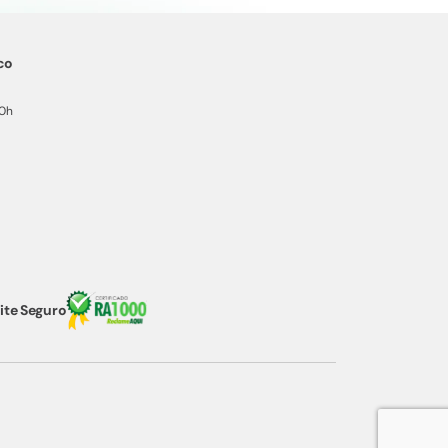
co
20h
ite Seguro