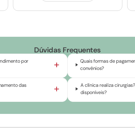
Dúvidas Frequentes
endimento por
Quais formas de pagament
convênios?
onamento das
A clínica realiza cirurgi
disponíveis?