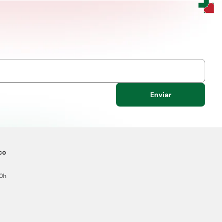
Enviar
co
20h