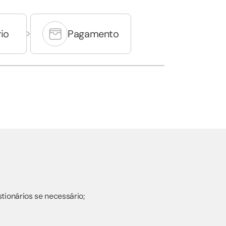
io
Pagamento
tionários se necessário;