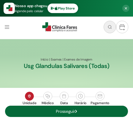
Nosso app chegou
Play Store
Agende pelo celular
+
Início
|
Exames
|
Exames de Imagem
Usg Glandulas Salivares (todas)
Unidade
Médico
Data
Horário
Pagamento
Prosseguir