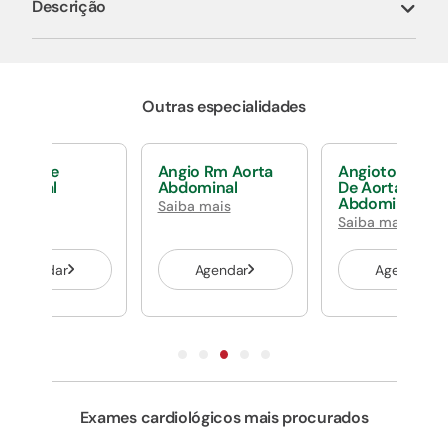
Descrição
Outras especialidades
g Parede
Angio Rm Aorta
Angiotomograf
dominal
Abdominal
De Aorta
Abdominal
ba mais
Saiba mais
Saiba mais
Agendar
Agendar
Agendar
Exames cardiológicos mais procurados