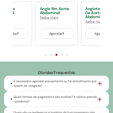
g Parede
Angio Rm Aorta
Angiotomograf
dominal
Abdominal
De Aorta
Abdominal
ba mais
Saiba mais
Saiba mais
Agendar
Agendar
Agendar
Dúvidas Frequentes
É necessário agendar previamente ou há atendimento por
ordem de chegada?
Quais formas de pagamento são aceitas? A clínica atende
convênios?
Quais são os endereços e horários de funcionamento das