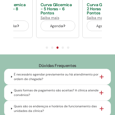
rva Glicemica
Curva Glicemica
Curva Glicemi
 Horas - 8
- 5 Horas - 6
2 Horas - 2
ntos
Pontos
Pontos
ba mais
Saiba mais
Saiba mais
Agendar
Agendar
Agendar
Dúvidas Frequentes
É necessário agendar previamente ou há atendimento por
ordem de chegada?
Quais formas de pagamento são aceitas? A clínica atende
convênios?
Quais são os endereços e horários de funcionamento das
unidades da clínica?