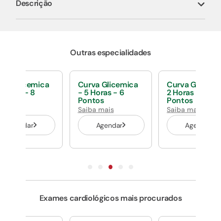
Descrição
Outras especialidades
rva Glicemica
Curva Glicemica
Curva Glicemi
 Horas - 8
- 5 Horas - 6
2 Horas - 2
ntos
Pontos
Pontos
ba mais
Saiba mais
Saiba mais
Agendar
Agendar
Agendar
Exames cardiológicos mais procurados