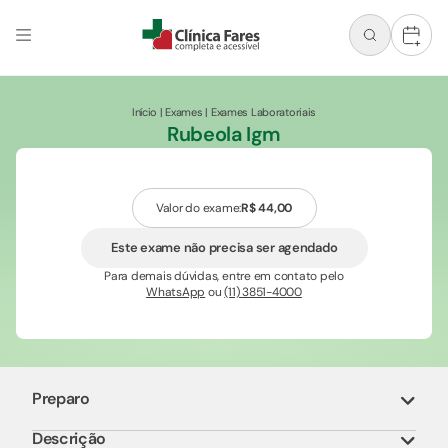
+
Início
|
Exames
|
Exames Laboratoriais
Rubeola Igm
Valor do exame:
R$ 44,00
Este exame não precisa ser agendado
Para demais dúvidas, entre em contato pelo
WhatsApp
ou
(11) 3851-4000
Preparo
Descrição