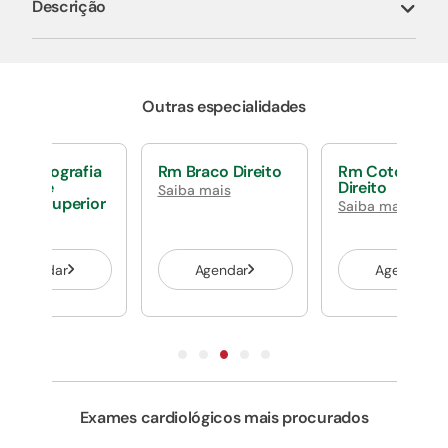
Descrição
Outras especialidades
giotomografia
Rm Braco Direito
Rm Cotovelo
erial De
Direito
Saiba mais
mbro Superior
Saiba mais
eito
ba mais
Agendar
Agendar
Agendar
Exames cardiológicos mais procurados