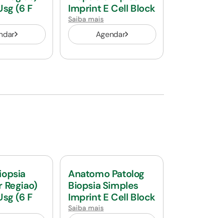
Usg (6 F
Imprint E Cell Block
Saiba mais
ndar
Agendar
iopsia
Anatomo Patolog
r Regiao)
Biopsia Simples
Usg (6 F
Imprint E Cell Block
Saiba mais