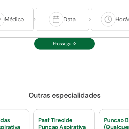
Médico
Data
Horár
Prosseguir
Outras especialidades
idas
Paaf Tireoide
Puncao B
pirativa
Puncao Aspirativa
(Qualque