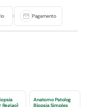
io
Pagamento
iopsia
Anatomo Patolog
r Regiao)
Biopsia Simples