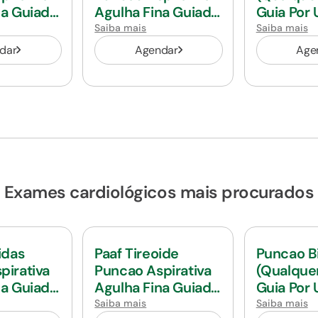
na Guiada
Agulha Fina Guiada
Guia Por 
Por Usg
Saiba mais
Saiba mais
dar
Agendar
Age
Exames cardiológicos mais procurados
idas
Paaf Tireoide
Puncao B
pirativa
Puncao Aspirativa
(Qualque
na Guiada
Agulha Fina Guiada
Guia Por 
Por Usg
Saiba mais
Saiba mais