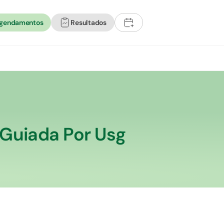
agendamentos
Resultados
+
 Guiada Por Usg