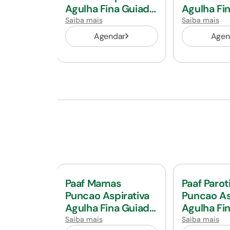
Agulha Fina Guiada
Agulha Fi
Por Usg
Por Usg
Saiba mais
Saiba mais
Agendar
Agen
Paaf Mamas
Paaf Parot
Puncao Aspirativa
Puncao As
Agulha Fina Guiada
Agulha Fi
Por Usg
Por Usg
Saiba mais
Saiba mais