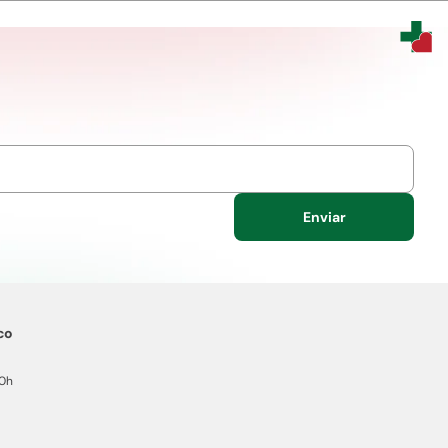
Enviar
co
20h