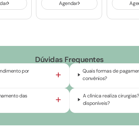
dar
Agendar
Age
Dúvidas Frequentes
endimento por
Quais formas de pagament
convênios?
onamento das
A clínica realiza cirurgi
disponíveis?