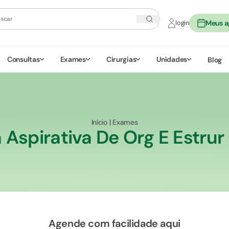
login
Meus 
Consultas
Exames
Cirurgias
Unidades
Blog
Início
|
Exames
 Aspirativa De Org E Estrur
Agende com facilidade aqui