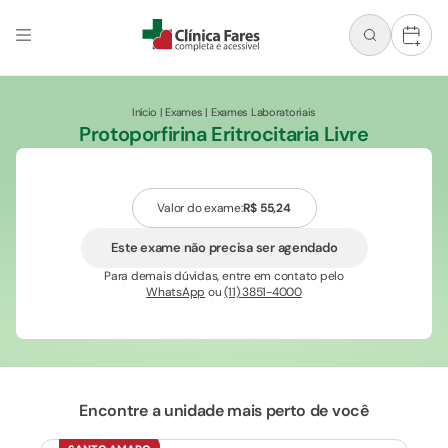
+
Início
|
Exames
|
Exames Laboratoriais
Protoporfirina Eritrocitaria Livre
Valor do exame:
R$ 55,24
Este exame não precisa ser agendado
Para demais dúvidas, entre em contato pelo
WhatsApp
ou
(11) 3851-4000
Encontre a unidade mais perto de você