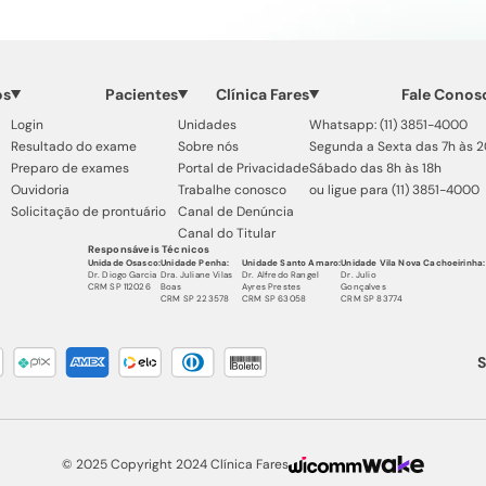
os
Pacientes
Clínica Fares
Fale Conos
Login
Unidades
Whatsapp: (11) 3851-4000
Resultado do exame
Sobre nós
Segunda a Sexta das 7h às 
Preparo de exames
Portal de Privacidade
Sábado das 8h às 18h
Ouvidoria
Trabalhe conosco
ou ligue para (11) 3851-4000
Solicitação de prontuário
Canal de Denúncia
Canal do Titular
Responsáveis Técnicos
Unidade Osasco:
Unidade Penha:
Unidade Santo Amaro:
Unidade Vila Nova Cachoeirinha:
Dr. Diogo Garcia
Dra. Juliane Vilas
Dr. Alfredo Rangel
Dr. Julio
CRM SP 112026
Boas
Ayres Prestes
Gonçalves
CRM SP 223578
CRM SP 63058
CRM SP 83774
S
© 2025 Copyright 2024 Clínica Fares