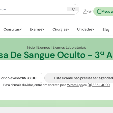
login
Meus 
Consultas
Exames
Cirurgias
Unidades
Blog
Início
|
Exames
|
Exames Laboratoriais
sa De Sangue Oculto - 3ª 
alor do exame:
R$ 38,00
Este exame não precisa ser agenda
Para demais dúvidas, entre em contato pelo
WhatsApp
ou
(11) 3851-4000