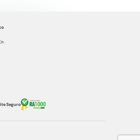
co
20h
ite Seguro