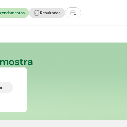
agendamentos
Resultados
+
Amostra
do