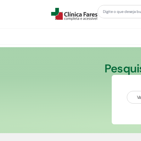
Pesqui
V