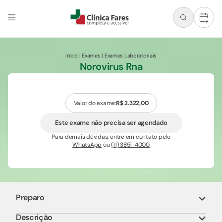
+
Início
|
Exames
|
Exames Laboratoriais
Norovirus Rna
Valor do exame:
R$ 2.322,00
Este exame não precisa ser agendado
Para demais dúvidas, entre em contato pelo
WhatsApp
ou
(11) 3851-4000
Preparo
Descrição