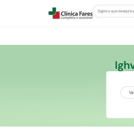
Igh
Va