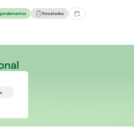
agendamentos
Resultados
+
onal
do