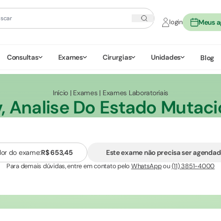
login
Meus 
Consultas
Exames
Cirurgias
Unidades
Blog
Início
|
Exames
|
Exames Laboratoriais
v, Analise Do Estado Mutaci
lor do exame:
R$ 653,45
Este exame não precisa ser agenda
Para demais dúvidas, entre em contato pelo
WhatsApp
ou
(11) 3851-4000