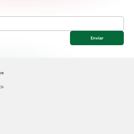
Enviar
co
20h