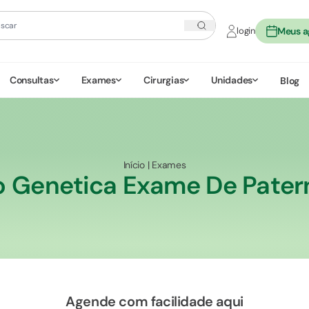
login
Meus 
Consultas
Exames
Cirurgias
Unidades
Blog
Início
|
Exames
ao Genetica Exame De Pater
Agende com facilidade aqui