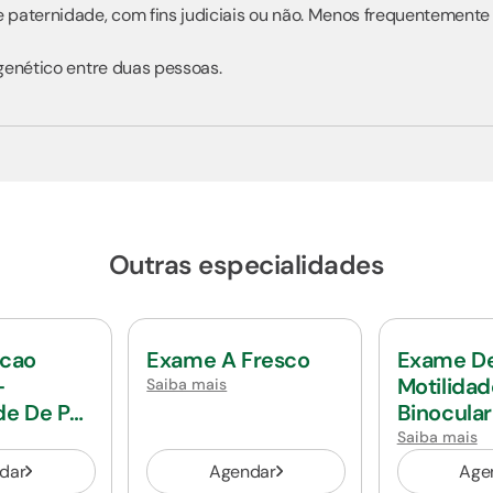
e paternidade, com fins judiciais ou não. Menos frequentemente
 genético entre duas pessoas.
Outras especialidades
ucao
Exame A Fresco
Exame D
-
Motilidad
Saiba mais
de De Pai
Binocular
Sessao
Saiba mais
dar
Agendar
Age