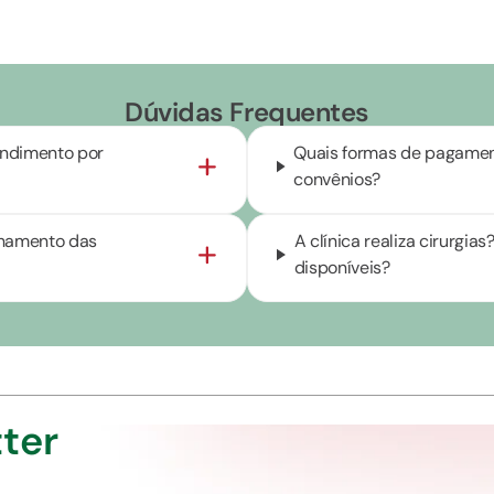
Dúvidas Frequentes
endimento por
Quais formas de pagament
convênios?
onamento das
A clínica realiza cirurgi
disponíveis?
ter