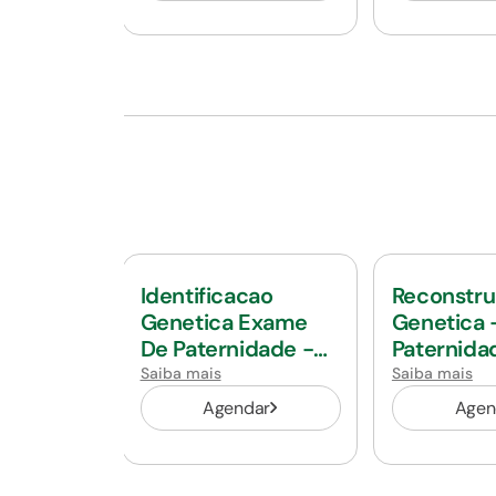
Identificacao
Reconstr
Genetica Exame
Genetica 
De Paternidade -
Paternida
Trio
Ausente
Saiba mais
Saiba mais
Agendar
Agen