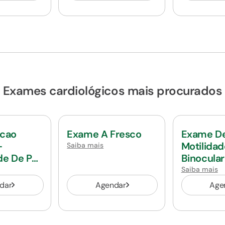
Exames cardiológicos mais procurados
ucao
Exame A Fresco
Exame D
-
Motilidad
Saiba mais
de De Pai
Binocular
Sessao
Saiba mais
dar
Agendar
Age