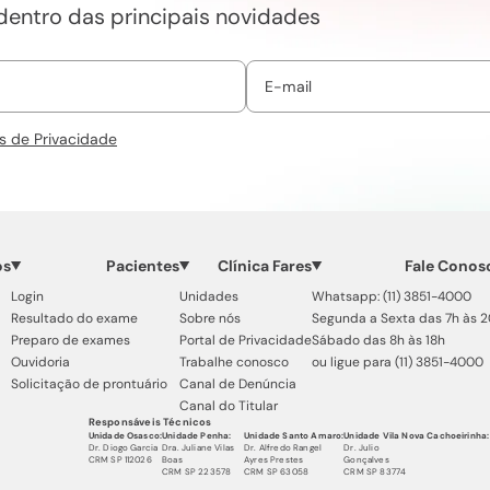
 dentro das principais novidades
s de Privacidade
os
Pacientes
Clínica Fares
Fale Conos
Login
Unidades
Whatsapp: (11) 3851-4000
Resultado do exame
Sobre nós
Segunda a Sexta das 7h às 
Preparo de exames
Portal de Privacidade
Sábado das 8h às 18h
Ouvidoria
Trabalhe conosco
ou ligue para (11) 3851-4000
Solicitação de prontuário
Canal de Denúncia
Canal do Titular
Responsáveis Técnicos
Unidade Osasco:
Unidade Penha:
Unidade Santo Amaro:
Unidade Vila Nova Cachoeirinha:
Dr. Diogo Garcia
Dra. Juliane Vilas
Dr. Alfredo Rangel
Dr. Julio
CRM SP 112026
Boas
Ayres Prestes
Gonçalves
CRM SP 223578
CRM SP 63058
CRM SP 83774