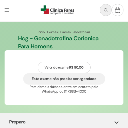
+
Início
|
Exames
|
Exames Laboratoriais
Hcg - Gonadotrofina Corionica
Para Homens
Valor do exame:
R$ 50,00
Este exame não precisa ser agendado
Para demais dúvidas, entre em contato pelo
WhatsApp
ou
(11) 3851-4000
Preparo