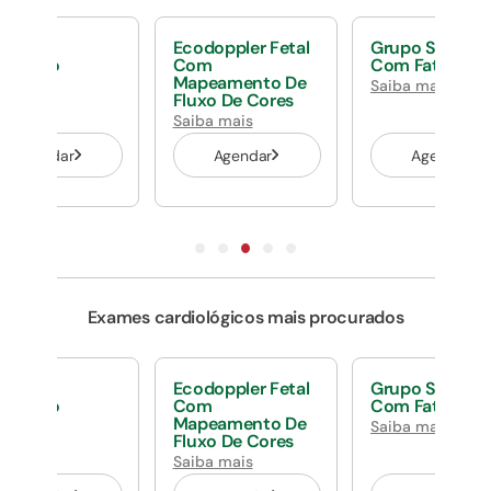
umbo
Ecodoppler Fetal
Grupo Sangui
nguineo
Com
Com Fator Rh
Mapeamento De
ba mais
Saiba mais
Fluxo De Cores
Saiba mais
Agendar
Agendar
Agendar
Exames cardiológicos mais procurados
umbo
Ecodoppler Fetal
Grupo Sangui
nguineo
Com
Com Fator Rh
Mapeamento De
ba mais
Saiba mais
Fluxo De Cores
Saiba mais