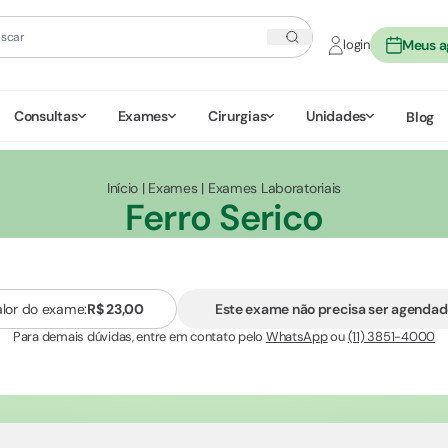
login
Meus 
Consultas
Exames
Cirurgias
Unidades
Blog
Início
|
Exames
|
Exames Laboratoriais
Ferro Serico
alor do exame:
R$ 23,00
Este exame não precisa ser agenda
Para demais dúvidas, entre em contato pelo
WhatsApp
ou
(11) 3851-4000