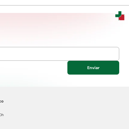
Enviar
co
20h