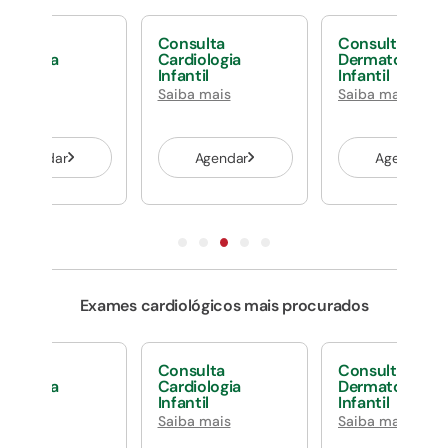
nsulta
Consulta
Consulta
rgologia
Cardiologia
Dermatologia
antil
Infantil
Infantil
ba mais
Saiba mais
Saiba mais
Agendar
Agendar
Agendar
Exames cardiológicos mais procurados
nsulta
Consulta
Consulta
rgologia
Cardiologia
Dermatologia
antil
Infantil
Infantil
ba mais
Saiba mais
Saiba mais