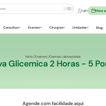
login
Meus 
Consultas
Exames
Cirurgias
Unidades
Blog
Início
|
Exames
|
Exames Laboratoriais
a Glicemica 2 Horas - 5 P
Agende com facilidade aqui