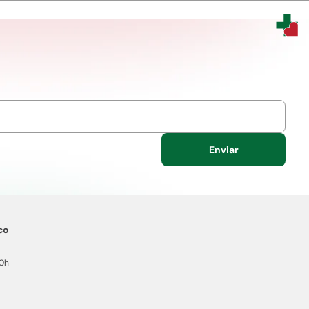
Enviar
co
20h