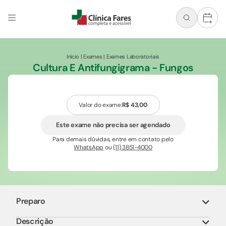
+
Início
|
Exames
|
Exames Laboratoriais
Cultura E Antifungigrama - Fungos
Valor do exame:
R$ 43,00
Este exame não precisa ser agendado
Para demais dúvidas, entre em contato pelo
WhatsApp
ou
(11) 3851-4000
Preparo
Descrição