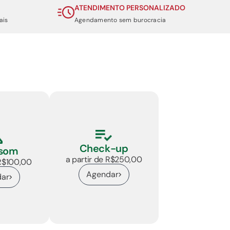
ATENDIMENTO PERSONALIZADO
ais
Agendamento sem burocracia
Check-up
ssom
a partir de R$250,00
 R$100,00
Agendar
ar