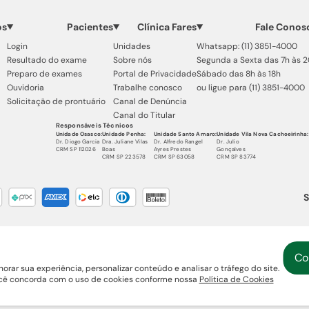
os
Pacientes
Clínica Fares
Fale Conos
Login
Unidades
Whatsapp: (11) 3851-4000
Resultado do exame
Sobre nós
Segunda a Sexta das 7h às 
Preparo de exames
Portal de Privacidade
Sábado das 8h às 18h
Ouvidoria
Trabalhe conosco
ou ligue para (11) 3851-4000
Solicitação de prontuário
Canal de Denúncia
Canal do Titular
Responsáveis Técnicos
Unidade Osasco:
Unidade Penha:
Unidade Santo Amaro:
Unidade Vila Nova Cachoeirinha:
Dr. Diogo Garcia
Dra. Juliane Vilas
Dr. Alfredo Rangel
Dr. Julio
CRM SP 112026
Boas
Ayres Prestes
Gonçalves
CRM SP 223578
CRM SP 63058
CRM SP 83774
S
Co
© 2025 Copyright 2024 Clínica Fares
orar sua experiência, personalizar conteúdo e analisar o tráfego do site.
ocê concorda com o uso de cookies conforme nossa
Política de Cookies