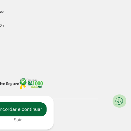
co
20h
ite Seguro
ncordar e continuar
Sair