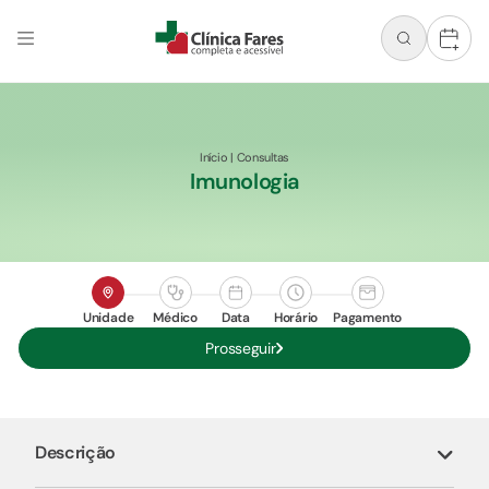
+
Início
|
Consultas
Imunologia
Unidade
Médico
Data
Horário
Pagamento
Prosseguir
Descrição
Imunologista é na Clínica Fares, agende já sua consulta e surpreenda-se!