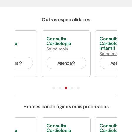
Outras especialidades
nsulta
Consulta
Consulta
rgologia
Cardiologia
Cardiologia
antil
Infantil
Saiba mais
ba mais
Saiba mais
Agendar
Agendar
Agendar
Exames cardiológicos mais procurados
nsulta
Consulta
Consulta
rgologia
Cardiologia
Cardiologia