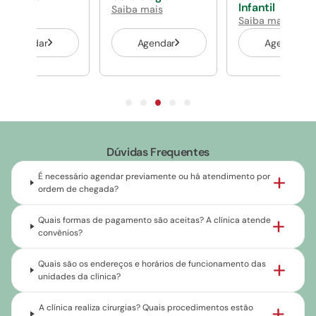
antil
Infantil
Saiba mais
ba mais
Saiba mais
Agendar
Agendar
Agendar
Dúvidas Frequentes
É necessário agendar previamente ou há atendimento por
ordem de chegada?
Quais formas de pagamento são aceitas? A clínica atende
convênios?
Quais são os endereços e horários de funcionamento das
unidades da clínica?
A clínica realiza cirurgias? Quais procedimentos estão