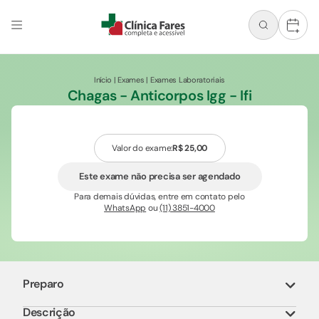
+
Início
|
Exames
|
Exames Laboratoriais
Chagas - Anticorpos Igg - Ifi
Valor do exame:
R$ 25,00
Este exame não precisa ser agendado
Para demais dúvidas, entre em contato pelo
WhatsApp
ou
(11) 3851-4000
Preparo
Descrição