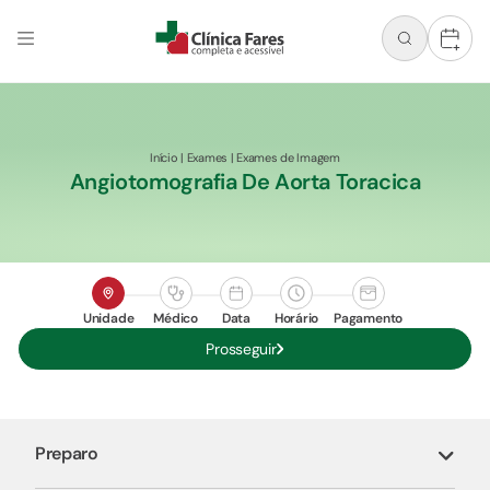
+
Início
|
Exames
|
Exames de Imagem
Angiotomografia De Aorta Toracica
Unidade
Médico
Data
Horário
Pagamento
Prosseguir
Preparo