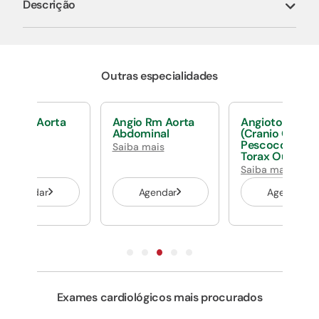
Descrição
Outras especialidades
 Angio Aorta
Angio Rm Aorta
Angiotomograf
racica
Abdominal
(Cranio Ou
Pescoco Ou
ba mais
Saiba mais
Torax Ou Abd)
Saiba mais
Agendar
Agendar
Agendar
Exames cardiológicos mais procurados