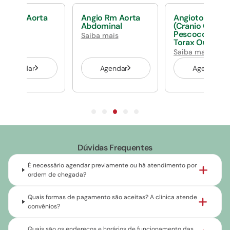
 Angio Aorta
Angio Rm Aorta
Angiotomograf
racica
Abdominal
(Cranio Ou
Pescoco Ou
ba mais
Saiba mais
Torax Ou Abd)
Saiba mais
Agendar
Agendar
Agendar
Dúvidas Frequentes
É necessário agendar previamente ou há atendimento por
ordem de chegada?
Quais formas de pagamento são aceitas? A clínica atende
convênios?
Quais são os endereços e horários de funcionamento das