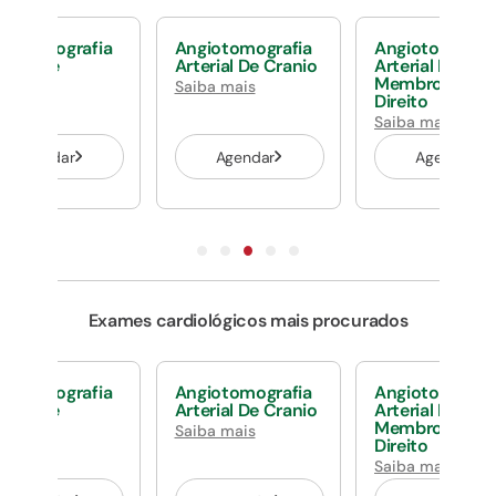
giotomografia
Angiotomografia
Angiotomograf
erial De
Arterial De Cranio
Arterial De
domen
Membro Inferi
Saiba mais
perior
Direito
ba mais
Saiba mais
Agendar
Agendar
Agendar
Exames cardiológicos mais procurados
giotomografia
Angiotomografia
Angiotomograf
erial De
Arterial De Cranio
Arterial De
domen
Membro Inferi
Saiba mais
perior
Direito
ba mais
Saiba mais