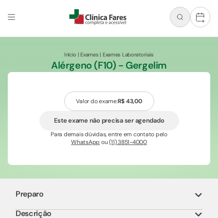
+
Início
|
Exames
|
Exames Laboratoriais
Alérgeno (F10) - Gergelim
Valor do exame:
R$ 43,00
Este exame não precisa ser agendado
Para demais dúvidas, entre em contato pelo
WhatsApp
ou
(11) 3851-4000
Preparo
Descrição