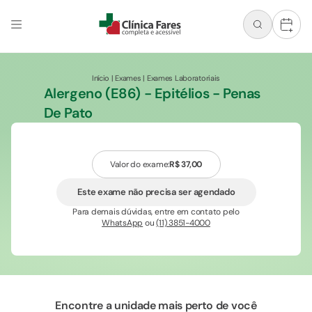
+
Início
|
Exames
|
Exames Laboratoriais
Alergeno (E86) - Epitélios - Penas
De Pato
Valor do exame:
R$ 37,00
Este exame não precisa ser agendado
Para demais dúvidas, entre em contato pelo
WhatsApp
ou
(11) 3851-4000
Encontre a unidade mais perto de você